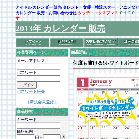
アイドル カレンダー 販売 タレント・女優・韓流スター、アニメ
カレンダー 販売・お問い合わせは
タッチ・エクスプレス
０１２０
す
2013年 カレンダー 販売
会員専用ページ
商品詳細
メールアドレス
何度も書ける!ホワイトボー
パスワード
パスワード紛失
［新規会員登録］
商品検索
キーワード
価格範囲
円～
円