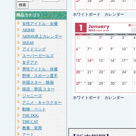
ホワイトボード カレンダー
商品カテゴリ
女性アイドル・女優
AKB48
AKB48卓上カレンダー
SKE48
アイドリング
スーパーガールズ
女子アナ
男性アイドル・俳優
野球・スポーツ選手
外国スター・映画
韓流・華流 スター
ジャニーズ
ホワイトボード カレンダー
アニメ・キャラクター
動物・ペット
THE DOG
THE CAT
教養・実用
アート