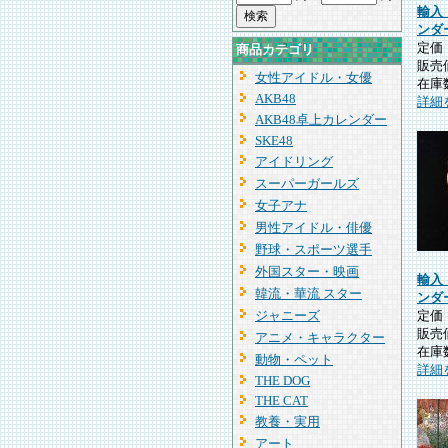
輸入
ンダ
定
商品カテゴリ
販売
女性アイドル・女優
在庫
AKB48
詳細
AKB48卓上カレンダー
SKE48
アイドリング
スーパーガールズ
女子アナ
男性アイドル・俳優
野球・スポーツ選手
外国スター・映画
輸入
韓流・華流 スター
ンダ
ジャニーズ
定
販売
アニメ・キャラクター
在庫
動物・ペット
詳細
THE DOG
THE CAT
教養・実用
アート