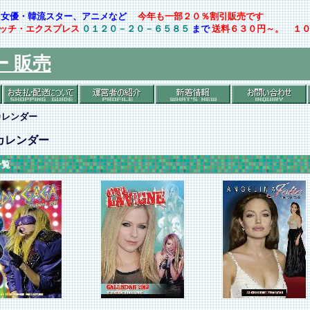
ト・女優・韓流スター、アニメなど
今年も一部２０％割引販売です
ッチ・エクスプレス
０１２０－２０－６５８５
まで
送料６３０円～。 １
ー 販売
カレンダー
カレンダー
一覧