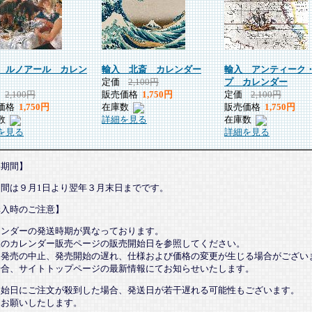
 ルノアール カレン
輸入 北斎 カレンダー
輸入 アンティーク
定価
2,100円
プ カレンダー
価
2,100円
販売価格
1,750円
定価
2,100円
価格
1,750円
在庫数
販売価格
1,750円
数
在庫数
詳細を見る
を見る
詳細を見る
売期間】
期間は９月1日より翌年３月末日までです。
購入時のご注意】
レンダーの発送時期が異なっております。
望のカレンダー販売ページの販売開始日を参照してください。
、発売の中止、発売開始の遅れ、仕様および価格の変更が生じる場合がござい
場合、サイトトップページの最新情報にてお知らせいたします。
開始日にご注文が殺到した場合、発送日が若干遅れる可能性もございます。
承お願いしたします。