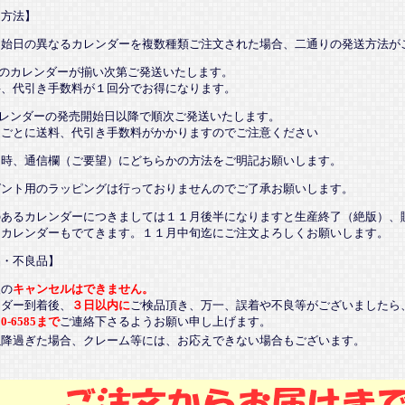
送方法】
開始日の異なるカレンダーを複数種類ご注文された場合、二通りの発送方法が
てのカレンダーが揃い次第ご発送いたします。
、代引き手数料が１回分でお得になります。
カレンダーの発売開始日以降で順次ご発送いたします。
ごとに送料、代引き手数料がかかりますのでご注意ください
文時、通信欄（ご要望）にどちらかの方法をご明記お願いします。
ゼント用のラッピングは行っておりませんのでご了承お願いします。
のあるカレンダーにつきましては１１月後半になりますと生産終了（絶版）、
るカレンダーもでてきます。１１月中旬迄にご注文よろしくお願いします。
品・不良品】
後の
キャンセルはできません。
ンダー到着後、
３日以内に
ご検品頂き、万一、誤着や不良等がございましたら
20-6585まで
ご連絡下さるようお願い申し上げます。
以降過ぎた場合、クレーム等には、お応えできない場合もございます。