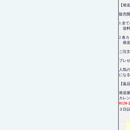
【発
販売
1.全
送料
2.各
発送
ご注
プレ
人気
にな
【返
発送
カレ
0120-
３日