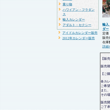
乗り物
ハワイアン・フラダン
ス
輸入カレンダー
輸入
アダルト・セクシー
ダー
アイドルカレンダー販売
定
販売
2012年カレンダー販売
在庫
詳細
【販
販売
【ご
各カ
ご希
また
その
販売
ご了