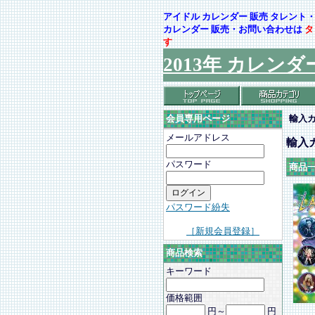
アイドル カレンダー 販売 タレン
カレンダー 販売・お問い合わせは
タ
す
2013年 カレンダ
輸入
会員専用ページ
メールアドレス
輸入
パスワード
商品
パスワード紛失
［新規会員登録］
商品検索
キーワード
価格範囲
円～
円