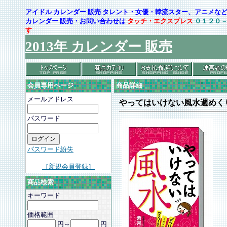
アイドル カレンダー 販売 タレント・女優・韓流スター、アニメ
カレンダー 販売・お問い合わせは
タッチ・エクスプレス
０１２０
す
2013年 カレンダー 販売
会員専用ページ
商品詳細
メールアドレス
やってはいけない風水週めく
パスワード
パスワード紛失
［新規会員登録］
商品検索
キーワード
価格範囲
円～
円