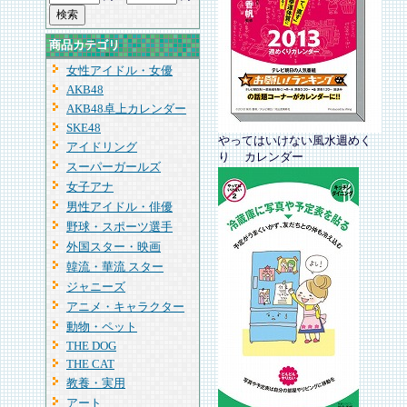
商品カテゴリ
女性アイドル・女優
AKB48
AKB48卓上カレンダー
SKE48
やってはいけない風水週めく
アイドリング
り カレンダー
スーパーガールズ
女子アナ
男性アイドル・俳優
野球・スポーツ選手
外国スター・映画
韓流・華流 スター
ジャニーズ
アニメ・キャラクター
動物・ペット
THE DOG
THE CAT
教養・実用
アート