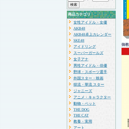
商品カテゴリ
女性アイドル・女優
AKB48
AKB48卓上カレンダー
SKE48
御教
アイドリング
スーパーガールズ
女子アナ
男性アイドル・俳優
野球・スポーツ選手
外国スター・映画
韓流・華流 スター
ジャニーズ
アニメ・キャラクター
動物・ペット
THE DOG
THE CAT
教養・実用
アート