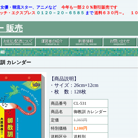
ト・女優・韓流スター、アニメなど
今年も一部２０％割引販売です
ッチ・エクスプレス
０１２０－２０－６５８５
まで
送料６３０円～。 １
ー 販売
詳細
訓 カレンダー
【商品説明】
・サイズ：26cm×12cm
・枚 数：128枚
商品番号
CL-531
商品名
御教訓 カレンダー
定価
1,365円
特別価格
1,100円
送料区分
送料別