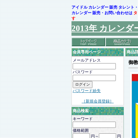
アイドル カレンダー 販売 タレン
カレンダー 販売・お問い合わせは
タ
す
2013年 カレンダ
会員専用ページ
商品
メールアドレス
御教
パスワード
パスワード紛失
［新規会員登録］
商品検索
キーワード
価格範囲
円～
円