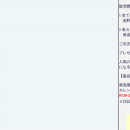
販売
1.全
送料
2.各
発送
ご注
プレ
人気
にな
【返
発送
カレ
0120-
３日