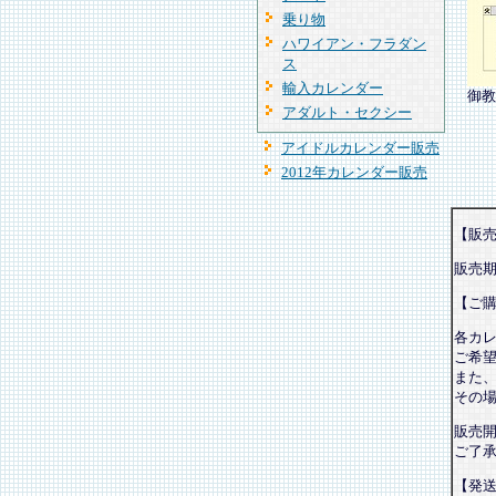
乗り物
ハワイアン・フラダン
ス
輸入カレンダー
御教
アダルト・セクシー
アイドルカレンダー販売
2012年カレンダー販売
【販
販売
【ご
各カ
ご希
また
その
販売
ご了
【発