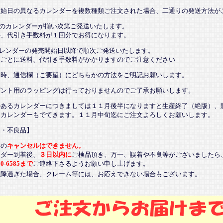
開始日の異なるカレンダーを複数種類ご注文された場合、二通りの発送方法が
てのカレンダーが揃い次第ご発送いたします。
、代引き手数料が１回分でお得になります。
カレンダーの発売開始日以降で順次ご発送いたします。
ごとに送料、代引き手数料がかかりますのでご注意ください
文時、通信欄（ご要望）にどちらかの方法をご明記お願いします。
ゼント用のラッピングは行っておりませんのでご了承お願いします。
のあるカレンダーにつきましては１１月後半になりますと生産終了（絶版）、
るカレンダーもでてきます。１１月中旬迄にご注文よろしくお願いします。
品・不良品】
後の
キャンセルはできません。
ンダー到着後、
３日以内に
ご検品頂き、万一、誤着や不良等がございましたら
20-6585まで
ご連絡下さるようお願い申し上げます。
以降過ぎた場合、クレーム等には、お応えできない場合もございます。