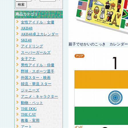
商品カテゴリ
女性アイドル・女優
AKB48
AKB48卓上カレンダー
SKE48
親子でせかいのこっき カレンダー
アイドリング
スーパーガールズ
女子アナ
男性アイドル・俳優
野球・スポーツ選手
外国スター・映画
韓流・華流 スター
ジャニーズ
アニメ・キャラクター
動物・ペット
THE DOG
THE CAT
教養・実用
アート