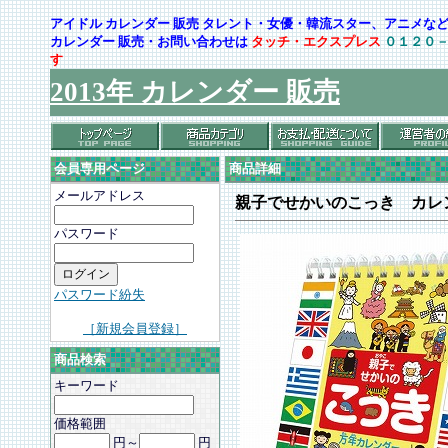
アイドル カレンダー 販売 タレント・女優・韓流スター、アニメ
カレンダー 販売・お問い合わせは
タッチ・エクスプレス
０１２０
す
2013年 カレンダー 販売
会員専用ページ
商品詳細
メールアドレス
親子でせかいのこっき カレ
パスワード
パスワード紛失
［新規会員登録］
商品検索
キーワード
価格範囲
円～
円