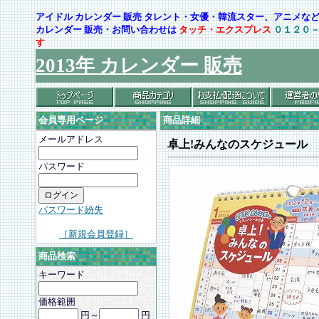
アイドル カレンダー 販売 タレント・女優・韓流スター、アニメ
カレンダー 販売・お問い合わせは
タッチ・エクスプレス
０１２０
す
2013年 カレンダー 販売
会員専用ページ
商品詳細
メールアドレス
卓上!みんなのスケジュール
パスワード
パスワード紛失
［新規会員登録］
商品検索
キーワード
価格範囲
円～
円