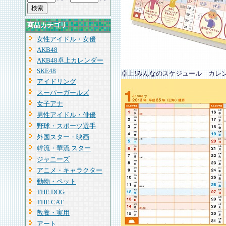
商品カテゴリ
女性アイドル・女優
AKB48
AKB48卓上カレンダー
SKE48
卓上!みんなのスケジュール カレ
アイドリング
スーパーガールズ
女子アナ
男性アイドル・俳優
野球・スポーツ選手
外国スター・映画
韓流・華流 スター
ジャニーズ
アニメ・キャラクター
動物・ペット
THE DOG
THE CAT
教養・実用
アート