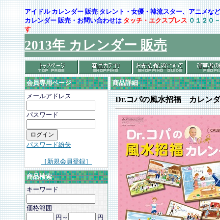
アイドル カレンダー 販売 タレント・女優・韓流スター、アニメ
カレンダー 販売・お問い合わせは
タッチ・エクスプレス
０１２０
す
2013年 カレンダー 販売
会員専用ページ
商品詳細
メールアドレス
Dr.コパの風水招福 カレン
パスワード
パスワード紛失
［新規会員登録］
商品検索
キーワード
価格範囲
円～
円