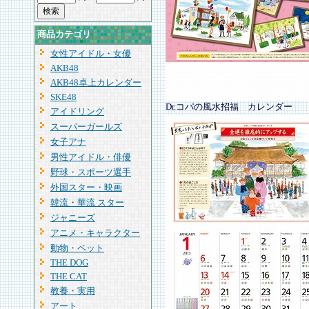
商品カテゴリ
女性アイドル・女優
AKB48
AKB48卓上カレンダー
SKE48
Dr.コパの風水招福 カレンダー
アイドリング
スーパーガールズ
女子アナ
男性アイドル・俳優
野球・スポーツ選手
外国スター・映画
韓流・華流 スター
ジャニーズ
アニメ・キャラクター
動物・ペット
THE DOG
THE CAT
教養・実用
アート