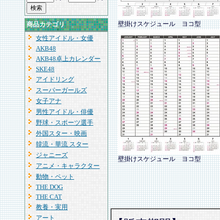
壁掛けスケジュール ヨコ型
商品カテゴリ
女性アイドル・女優
AKB48
AKB48卓上カレンダー
SKE48
アイドリング
スーパーガールズ
女子アナ
男性アイドル・俳優
野球・スポーツ選手
外国スター・映画
韓流・華流 スター
ジャニーズ
壁掛けスケジュール ヨコ型
アニメ・キャラクター
動物・ペット
THE DOG
THE CAT
教養・実用
アート