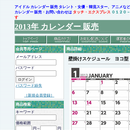
アイドル カレンダー 販売 タレント・女優・韓流スター、アニメ
カレンダー 販売・お問い合わせは
タッチ・エクスプレス
０１２０
す
2013年 カレンダー 販売
会員専用ページ
商品詳細
メールアドレス
壁掛けスケジュール ヨコ型
パスワード
パスワード紛失
［新規会員登録］
商品検索
キーワード
価格範囲
円～
円