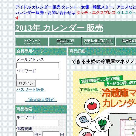
アイドル カレンダー 販売 タレント・女優・韓流スター、アニメ
カレンダー 販売・お問い合わせは
タッチ・エクスプレス
０１２０
す
2013年 カレンダー 販売
会員専用ページ
商品詳細
メールアドレス
できる主婦の冷蔵庫マネジメ
パスワード
パスワード紛失
［新規会員登録］
商品検索
キーワード
価格範囲
円～
円