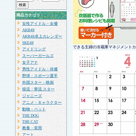
商品カテゴリ
女性アイドル・女優
AKB48
AKB48卓上カレンダー
SKE48
できる主婦の冷蔵庫マネジメントカ
アイドリング
スーパーガールズ
女子アナ
男性アイドル・俳優
野球・スポーツ選手
外国スター・映画
韓流・華流 スター
ジャニーズ
アニメ・キャラクター
動物・ペット
THE DOG
THE CAT
教養・実用
アート