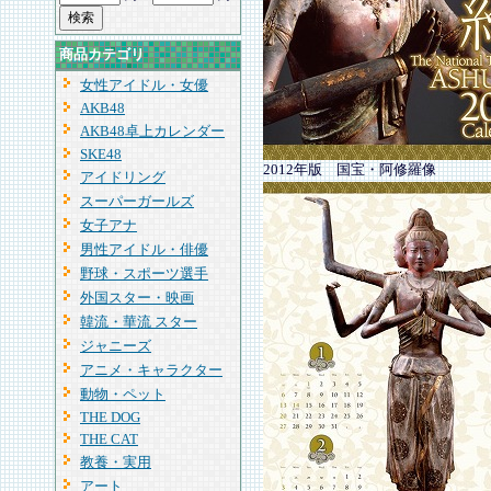
商品カテゴリ
女性アイドル・女優
AKB48
AKB48卓上カレンダー
SKE48
2012年版 国宝・阿修羅像
アイドリング
スーパーガールズ
女子アナ
男性アイドル・俳優
野球・スポーツ選手
外国スター・映画
韓流・華流 スター
ジャニーズ
アニメ・キャラクター
動物・ペット
THE DOG
THE CAT
教養・実用
アート