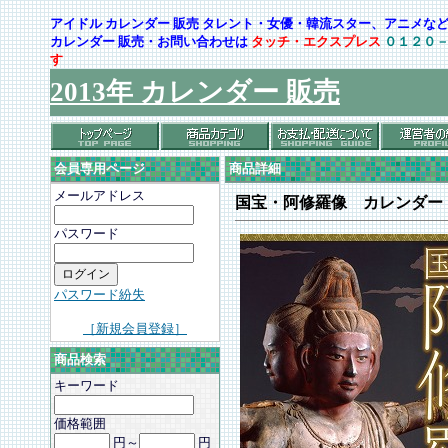
アイドル カレンダー 販売 タレント・女優・韓流スター、アニメ
カレンダー 販売・お問い合わせは
タッチ・エクスプレス
０１２０
す
2013年 カレンダー 販売
会員専用ページ
商品詳細
メールアドレス
国宝・阿修羅像 カレンダー
パスワード
パスワード紛失
［新規会員登録］
商品検索
キーワード
価格範囲
円～
円