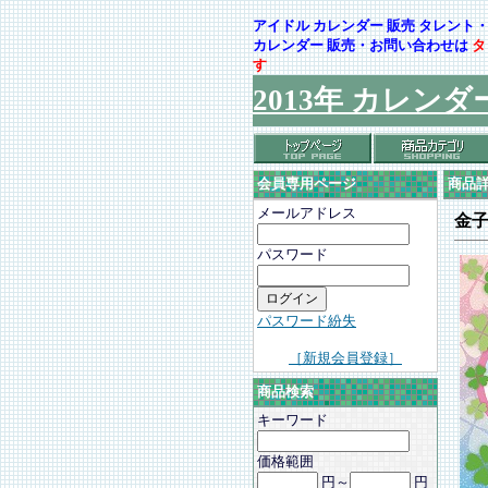
アイドル カレンダー 販売 タレン
カレンダー 販売・お問い合わせは
タ
す
2013年 カレンダ
会員専用ページ
商品
メールアドレス
金
パスワード
パスワード紛失
［新規会員登録］
商品検索
キーワード
価格範囲
円～
円