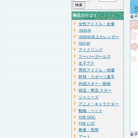
商品カテゴリ
金子
女性アイドル・女優
AKB48
AKB48卓上カレンダー
SKE48
アイドリング
スーパーガールズ
女子アナ
男性アイドル・俳優
野球・スポーツ選手
外国スター・映画
韓流・華流 スター
ジャニーズ
アニメ・キャラクター
動物・ペット
THE DOG
THE CAT
教養・実用
金子
アート