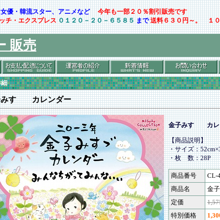
ト・女優・韓流スター、アニメなど
今年も一部２０％割引販売です
ッチ・エクスプレス
０１２０－２０－６５８５
まで
送料６３０円～。 １
ー 販売
詳細
子みすゞ カレンダー
金子みすゞ カレ
【商品説明】
・サイズ：52cm×3
・枚 数：28P
商品番号
CL-
商品名
金子
定価
1,5
特別価格
1,3