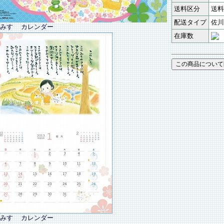
送料区分
送料
配送タイプ
佐川
みすゞ カレンダー
在庫数
みすゞ カレンダー