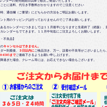
カレンダーの発売開始日以降で順次ご発送いたします。
ごとに送料、代引き手数料がかかりますのでご注意ください
文時、通信欄（ご要望）にどちらかの方法をご明記お願いします。
ゼント用のラッピングは行っておりませんのでご了承お願いします。
のあるカレンダーにつきましては１１月後半になりますと生産終了（絶版）、
るカレンダーもでてきます。１１月中旬迄にご注文よろしくお願いします。
品・不良品】
後の
キャンセルはできません。
ンダー到着後、
３日以内に
ご検品頂き、万一、誤着や不良等がございましたら
20-6585まで
ご連絡下さるようお願い申し上げます。
以降過ぎた場合、クレーム等には、お応えできない場合もございます。