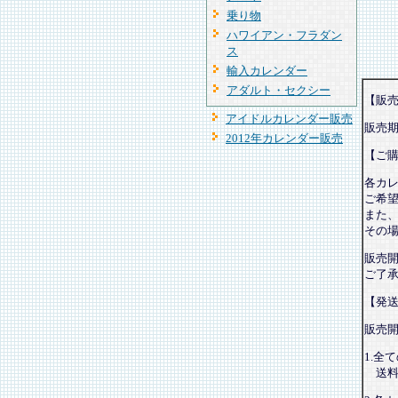
乗り物
ハワイアン・フラダン
ス
輸入カレンダー
アダルト・セクシー
【販
アイドルカレンダー販売
販売
2012年カレンダー販売
【ご
各カ
ご希
また
その
販売
ご了
【発
販売
1.全
送料