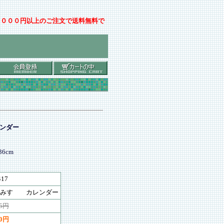
００００円以上のご注文で送料無料で
ンダー
6cm
417
みすゞ カレンダー
75円
00円