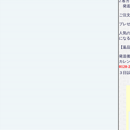
2.各
発送
ご注
プレ
人気
にな
【返
発送
カレ
0120-
３日