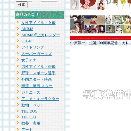
商品カテゴリ
女性アイドル・女優
AKB48
AKB48卓上カレンダー
SKE48
中原淳一 生誕100周年記念 カレ
アイドリング
スーパーガールズ
女子アナ
男性アイドル・俳優
野球・スポーツ選手
外国スター・映画
韓流・華流 スター
ジャニーズ
アニメ・キャラクター
動物・ペット
THE DOG
THE CAT
教養・実用
アート