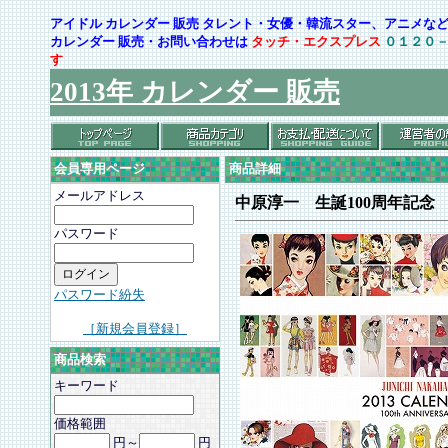
アイドル カレンダー 販売 タレント・女優・韓流スター、アニメ
カレンダー 販売・お問い合わせは
タッチ・エクスプレス
０１２０
す
2013年 カレンダー 販売
会員専用ページ
商品詳細
メールアドレス
中原淳一 生誕100周年記念
パスワード
パスワード紛失
［新規会員登録］
商品検索
キーワード
価格範囲
円～
円