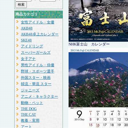
商品カテゴリ
女性アイドル・女優
AKB48
AKB48卓上カレンダー
SKE48
NHK富士山 カレンダー
アイドリング
スーパーガールズ
女子アナ
男性アイドル・俳優
野球・スポーツ選手
外国スター・映画
韓流・華流 スター
ジャニーズ
アニメ・キャラクター
動物・ペット
THE DOG
THE CAT
教養・実用
アート