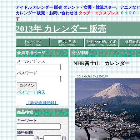
アイドル カレンダー 販売 タレント・女優・韓流スター、アニメ
カレンダー 販売・お問い合わせは
タッチ・エクスプレス
０１２０
す
2013年 カレンダー 販売
会員専用ページ
商品詳細
メールアドレス
NHK富士山 カレンダー
パスワード
パスワード紛失
［新規会員登録］
商品検索
キーワード
価格範囲
円～
円