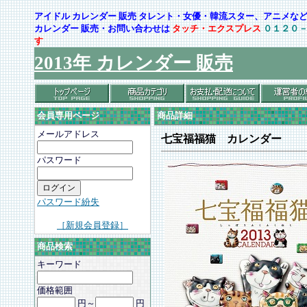
アイドル カレンダー 販売 タレント・女優・韓流スター、アニメ
カレンダー 販売・お問い合わせは
タッチ・エクスプレス
０１２０
す
2013年 カレンダー 販売
会員専用ページ
商品詳細
メールアドレス
七宝福福猫 カレンダー
パスワード
パスワード紛失
［新規会員登録］
商品検索
キーワード
価格範囲
円～
円