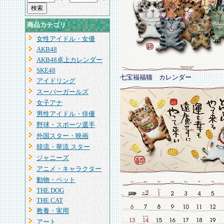
商品カテゴリ
女性アイドル・女優
AKB48
AKB48卓上カレンダー
SKE48
七宝福福猫 カレンダー
アイドリング
スーパーガールズ
女子アナ
男性アイドル・俳優
野球・スポーツ選手
外国スター・映画
韓流・華流 スター
ジャニーズ
アニメ・キャラクター
動物・ペット
THE DOG
THE CAT
教養・実用
アート