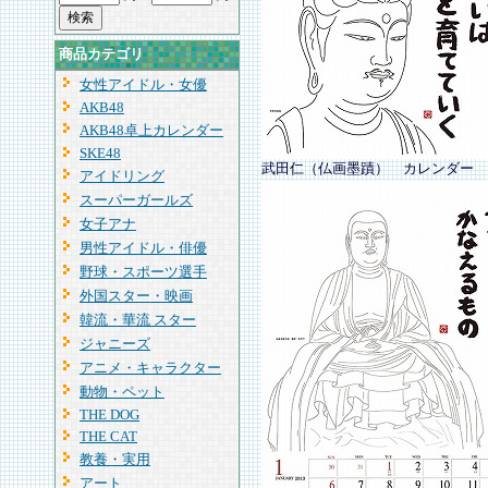
商品カテゴリ
女性アイドル・女優
AKB48
AKB48卓上カレンダー
SKE48
武田仁（仏画墨蹟） カレンダー
アイドリング
スーパーガールズ
女子アナ
男性アイドル・俳優
野球・スポーツ選手
外国スター・映画
韓流・華流 スター
ジャニーズ
アニメ・キャラクター
動物・ペット
THE DOG
THE CAT
教養・実用
アート