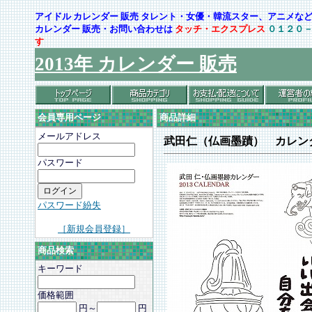
アイドル カレンダー 販売 タレント・女優・韓流スター、アニメ
カレンダー 販売・お問い合わせは
タッチ・エクスプレス
０１２０
す
2013年 カレンダー 販売
会員専用ページ
商品詳細
メールアドレス
武田仁（仏画墨蹟） カレン
パスワード
パスワード紛失
［新規会員登録］
商品検索
キーワード
価格範囲
円～
円