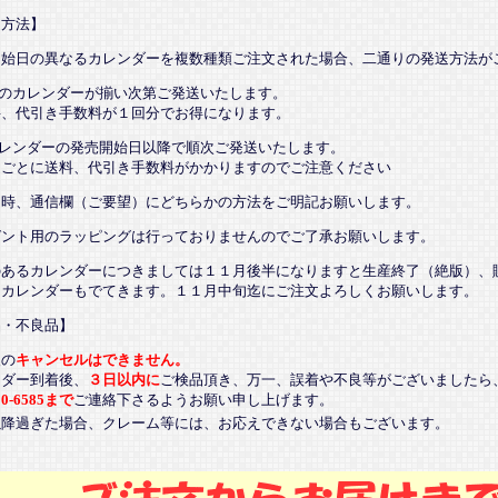
送方法】
開始日の異なるカレンダーを複数種類ご注文された場合、二通りの発送方法が
てのカレンダーが揃い次第ご発送いたします。
、代引き手数料が１回分でお得になります。
カレンダーの発売開始日以降で順次ご発送いたします。
ごとに送料、代引き手数料がかかりますのでご注意ください
文時、通信欄（ご要望）にどちらかの方法をご明記お願いします。
ゼント用のラッピングは行っておりませんのでご了承お願いします。
のあるカレンダーにつきましては１１月後半になりますと生産終了（絶版）、
るカレンダーもでてきます。１１月中旬迄にご注文よろしくお願いします。
品・不良品】
後の
キャンセルはできません。
ンダー到着後、
３日以内に
ご検品頂き、万一、誤着や不良等がございましたら
20-6585まで
ご連絡下さるようお願い申し上げます。
以降過ぎた場合、クレーム等には、お応えできない場合もございます。