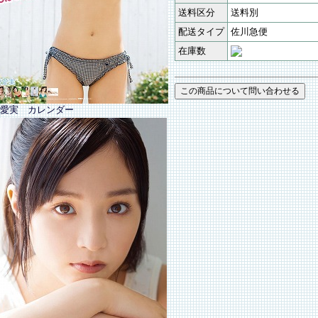
送料区分
送料別
配送タイプ
佐川急便
在庫数
愛実 カレンダー