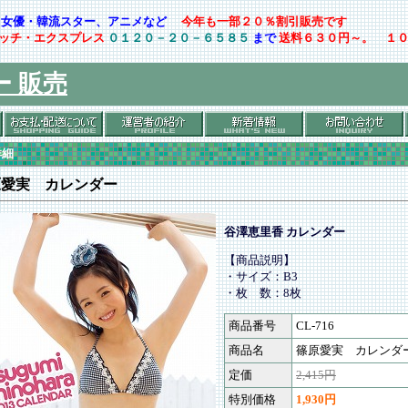
ト・女優・韓流スター、アニメなど
今年も一部２０％割引販売です
ッチ・エクスプレス
０１２０－２０－６５８５
まで
送料６３０円～。 １
ー 販売
詳細
原愛実 カレンダー
谷澤恵里香 カレンダー
【商品説明】
・サイズ：B3
・枚 数：8枚
商品番号
CL-716
商品名
篠原愛実 カレンダ
定価
2,415円
特別価格
1,930円