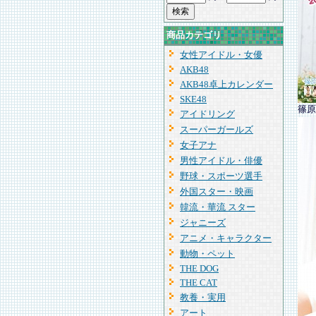
商品カテゴリ
女性アイドル・女優
AKB48
AKB48卓上カレンダー
SKE48
篠原
アイドリング
スーパーガールズ
女子アナ
男性アイドル・俳優
野球・スポーツ選手
外国スター・映画
韓流・華流 スター
ジャニーズ
アニメ・キャラクター
動物・ペット
THE DOG
THE CAT
教養・実用
アート