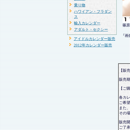
乗り物
ハワイアン・フラダン
ス
輸入カレンダー
篠原
アダルト・セクシー
『画
アイドルカレンダー販売
2012年カレンダー販売
【販
販売
【ご
各カ
ご希
また
その
販売
ご了