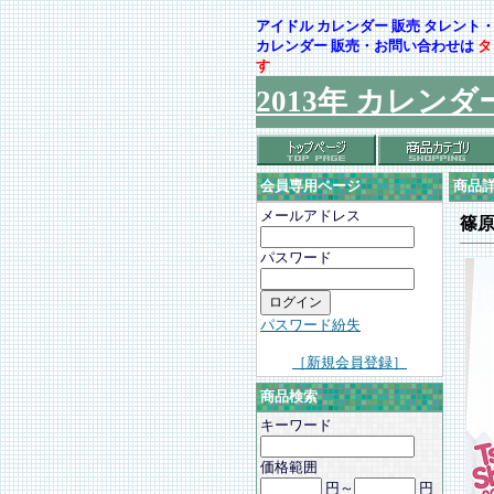
アイドル カレンダー 販売 タレン
カレンダー 販売・お問い合わせは
タ
す
2013年 カレンダ
会員専用ページ
商品
メールアドレス
篠
パスワード
パスワード紛失
［新規会員登録］
商品検索
キーワード
価格範囲
円～
円