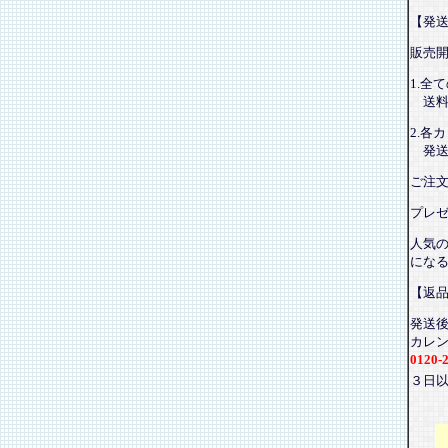
【発
販売
1.全
送料
2.各
発送
ご注
プレ
人気
にな
【返
発送
カレ
0120-
３日