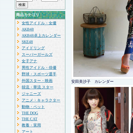
商品カテゴリ
女性アイドル・女優
AKB48
AKB48卓上カレンダー
SKE48
アイドリング
スーパーガールズ
女子アナ
男性アイドル・俳優
野球・スポーツ選手
外国スター・映画
安田美沙子 カレンダー
韓流・華流 スター
ジャニーズ
アニメ・キャラクター
動物・ペット
THE DOG
THE CAT
教養・実用
アート