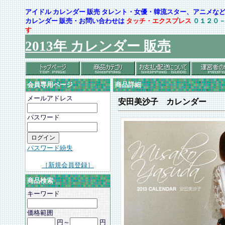
アイドル カレンダー 販売 タレント・女優・韓流スター、アニメ
カレンダー 販売・お問い合わせは
タッチ・エクスプレス
０１２０
す
2013年 カレンダー 販売
会員専用ページ
商品詳細
メールアドレス
安田美沙子 カレンダー
パスワード
パスワード紛失
［新規会員登録］
商品検索
キーワード
価格範囲
円～
円