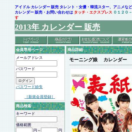
アイドル カレンダー 販売 タレント・女優・韓流スター、アニメ
カレンダー 販売・お問い合わせは
タッチ・エクスプレス
０１２０
す
2013年 カレンダー 販売
会員専用ページ
商品詳細
メールアドレス
モーニング娘 カレンダー
パスワード
パスワード紛失
［新規会員登録］
商品検索
キーワード
価格範囲
円～
円