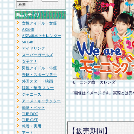
商品カテゴリ
女性アイドル・女優
AKB48
AKB48卓上カレンダー
SKE48
アイドリング
スーパーガールズ
女子アナ
男性アイドル・俳優
野球・スポーツ選手
外国スター・映画
モーニング娘 カレンダー
韓流・華流 スター
『画像はイメージです。実際とは異
ジャニーズ
アニメ・キャラクター
動物・ペット
THE DOG
THE CAT
教養・実用
【販売期間】
アート