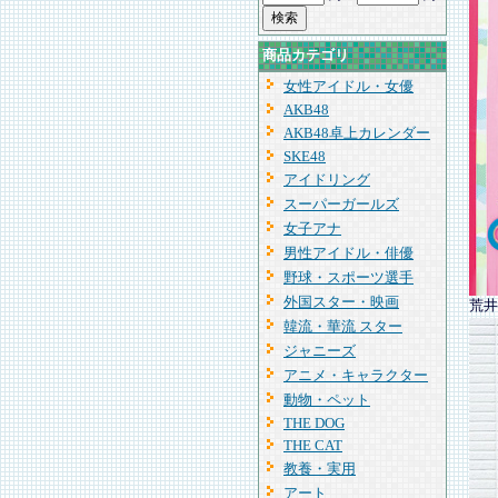
商品カテゴリ
女性アイドル・女優
AKB48
AKB48卓上カレンダー
SKE48
アイドリング
スーパーガールズ
女子アナ
男性アイドル・俳優
野球・スポーツ選手
外国スター・映画
荒井
韓流・華流 スター
ジャニーズ
アニメ・キャラクター
動物・ペット
THE DOG
THE CAT
教養・実用
アート