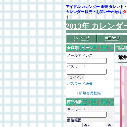
アイドル カレンダー 販売 タレン
カレンダー 販売・お問い合わせは
タ
す
2013年 カレンダ
会員専用ページ
商品
メールアドレス
荒
パスワード
パスワード紛失
［新規会員登録］
商品検索
キーワード
価格範囲
円～
円