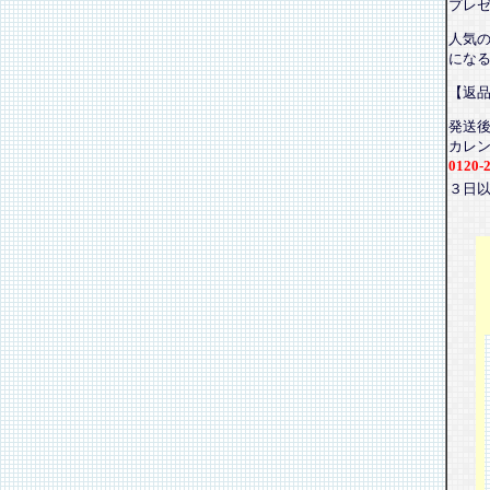
プレ
人気
にな
【返
発送
カレ
0120-
３日