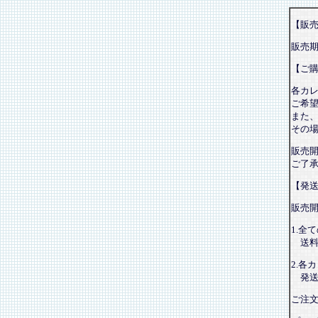
【販
販売
【ご
各カ
ご希
また
その
販売
ご了
【発
販売
1.全
送料
2.各
発送
ご注