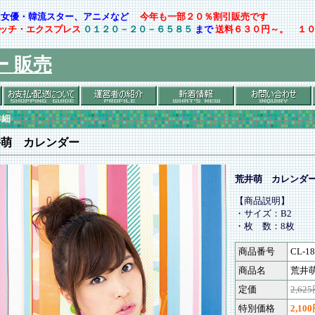
ト・女優・韓流スター、アニメなど
今年も一部２０％割引販売です
ッチ・エクスプレス
０１２０－２０－６５８５
まで
送料６３０円～。 １
ー 販売
詳細
井萌 カレンダー
荒井萌 カレンダ
【商品説明】
・サイズ：B2
・枚 数：8枚
商品番号
CL-18
商品名
荒井
定価
2,62
特別価格
2,10