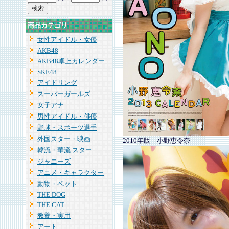
商品カテゴリ
女性アイドル・女優
AKB48
AKB48卓上カレンダー
SKE48
アイドリング
スーパーガールズ
女子アナ
男性アイドル・俳優
野球・スポーツ選手
外国スター・映画
2010年版 小野恵令奈
韓流・華流 スター
ジャニーズ
アニメ・キャラクター
動物・ペット
THE DOG
THE CAT
教養・実用
アート