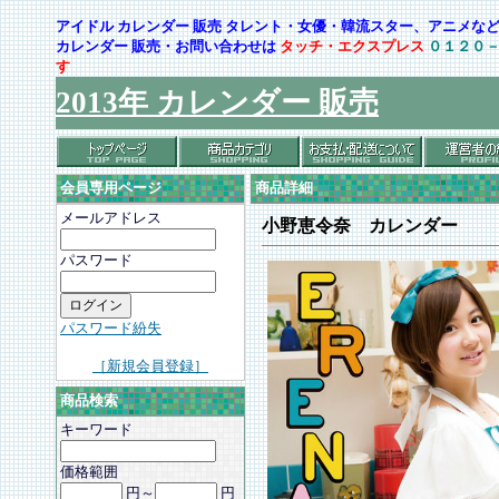
アイドル カレンダー 販売 タレント・女優・韓流スター、アニメ
カレンダー 販売・お問い合わせは
タッチ・エクスプレス
０１２０
す
2013年 カレンダー 販売
会員専用ページ
商品詳細
メールアドレス
小野恵令奈 カレンダー
パスワード
パスワード紛失
［新規会員登録］
商品検索
キーワード
価格範囲
円～
円