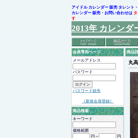
アイドル カレンダー 販売 タレン
カレンダー 販売・お問い合わせは
タ
す
2013年 カレンダ
会員専用ページ
商品
メールアドレス
丸
パスワード
パスワード紛失
［新規会員登録］
商品検索
キーワード
価格範囲
円～
円