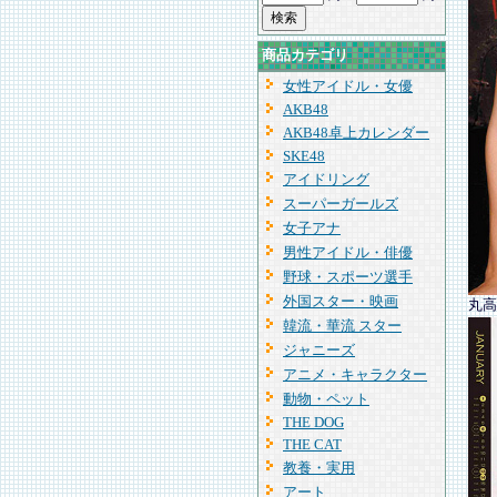
商品カテゴリ
女性アイドル・女優
AKB48
AKB48卓上カレンダー
SKE48
アイドリング
スーパーガールズ
女子アナ
男性アイドル・俳優
野球・スポーツ選手
外国スター・映画
丸高
韓流・華流 スター
ジャニーズ
アニメ・キャラクター
動物・ペット
THE DOG
THE CAT
教養・実用
アート