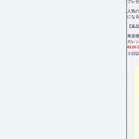
プレ
人気
にな
【返
発送
カレ
0120-
３日