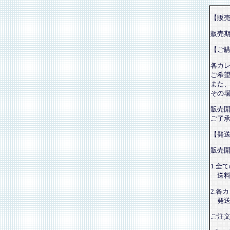
【販
販売
【ご
各カ
ご希
また
その
販売
ご了
【発
販売
1.全
送料
2.各
発送
ご注