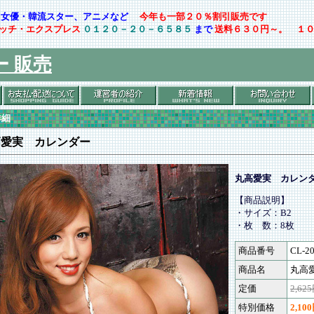
ト・女優・韓流スター、アニメなど
今年も一部２０％割引販売です
ッチ・エクスプレス
０１２０－２０－６５８５
まで
送料６３０円～。 １
ー 販売
詳細
高愛実 カレンダー
丸高愛実 カレン
【商品説明】
・サイズ：B2
・枚 数：8枚
商品番号
CL-2
商品名
丸高
定価
2,62
特別価格
2,10