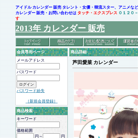
アイドル カレンダー 販売 タレント・女優・韓流スター、アニメ
カレンダー 販売・お問い合わせは
タッチ・エクスプレス
０１２０
す
2013年 カレンダー 販売
会員専用ページ
商品詳細
メールアドレス
芦田愛菜 カレンダー
パスワード
パスワード紛失
［新規会員登録］
商品検索
キーワード
価格範囲
円～
円