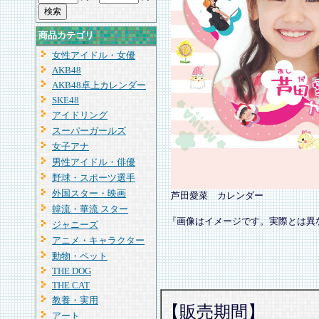
商品カテゴリ
女性アイドル・女優
AKB48
AKB48卓上カレンダー
SKE48
アイドリング
スーパーガールズ
女子アナ
男性アイドル・俳優
野球・スポーツ選手
外国スター・映画
芦田愛菜 カレンダー
韓流・華流 スター
『画像はイメージです。実際とは異
ジャニーズ
アニメ・キャラクター
動物・ペット
THE DOG
THE CAT
教養・実用
【販売期間】
アート