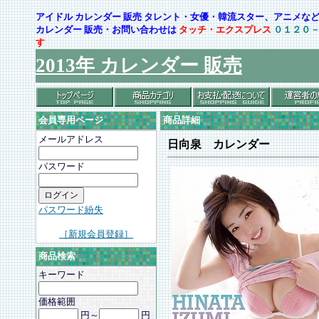
アイドル カレンダー 販売 タレント・女優・韓流スター、アニメ
カレンダー 販売・お問い合わせは
タッチ・エクスプレス
０１２０
す
2013年 カレンダー 販売
会員専用ページ
商品詳細
メールアドレス
日向泉 カレンダー
パスワード
パスワード紛失
［新規会員登録］
商品検索
キーワード
価格範囲
円～
円