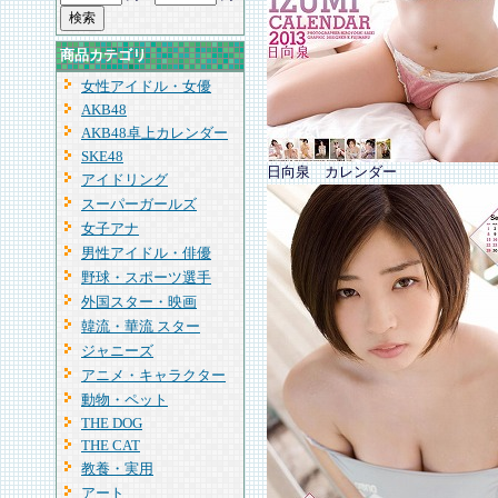
商品カテゴリ
女性アイドル・女優
AKB48
AKB48卓上カレンダー
SKE48
日向泉 カレンダー
アイドリング
スーパーガールズ
女子アナ
男性アイドル・俳優
野球・スポーツ選手
外国スター・映画
韓流・華流 スター
ジャニーズ
アニメ・キャラクター
動物・ペット
THE DOG
THE CAT
教養・実用
アート