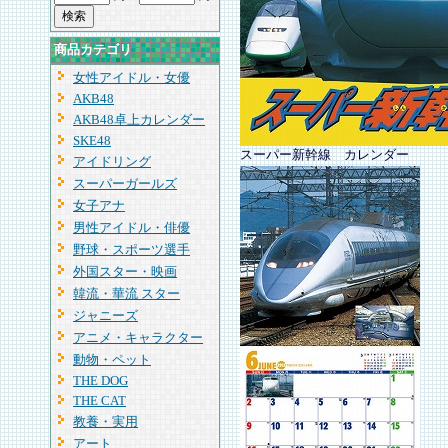
商品カテゴリ
女性アイドル・女優
AKB48
AKB48卓上カレンダー
SKE48
スーパー新幹線 カレンダー
アイドリング
スーパーガールズ
女子アナ
男性アイドル・俳優
野球・スポーツ選手
外国スター・映画
韓流・華流 スター
ジャニーズ
アニメ・キャラクター
動物・ペット
THE DOG
THE CAT
教養・実用
アート