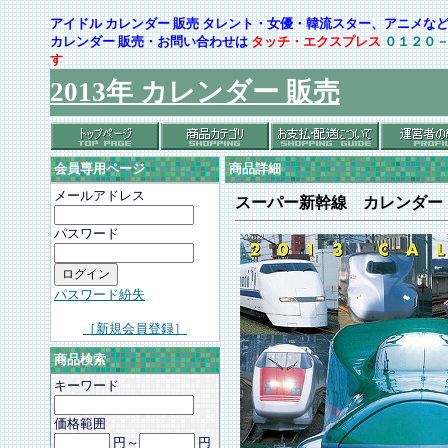
アイドル カレンダー 販売 タレント・女優・韓流スター、アニメ
カレンダー 販売・お問い合わせは
タッチ・エクスプレス
０１２０
す
2013年 カレンダー 販売
会員専用ページ
商品詳細
メールアドレス
スーパー新幹線 カレンダー
パスワード
パスワード紛失
［新規会員登録］
商品検索
キーワード
価格範囲
円～
円