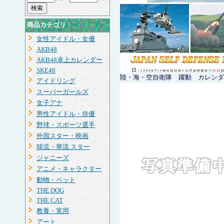
商品カテゴリ
女性アイドル・女優
AKB48
AKB48卓上カレンダー
SKE48
陸・海・空自衛隊 躍動 カレンダ
アイドリング
スーパーガールズ
女子アナ
男性アイドル・俳優
野球・スポーツ選手
外国スター・映画
韓流・華流 スター
ジャニーズ
アニメ・キャラクター
動物・ペット
THE DOG
THE CAT
教養・実用
アート