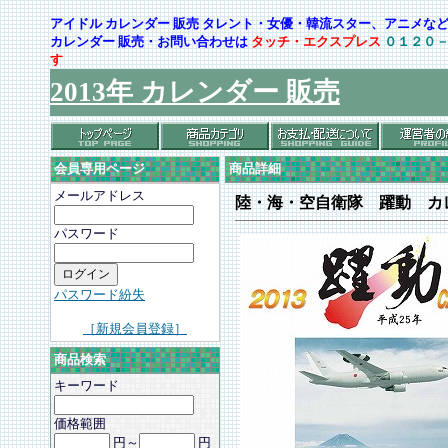
アイドル カレンダー 販売 タレント・女優・韓流スター、アニメ
カレンダー 販売・お問い合わせは
タッチ・エクスプレス
０１２０
す
2013年 カレンダー 販売
会員専用ページ
商品詳細
メールアドレス
陸・海・空自衛隊 躍動 カ
パスワード
パスワード紛失
［新規会員登録］
商品検索
キーワード
価格範囲
円～
円