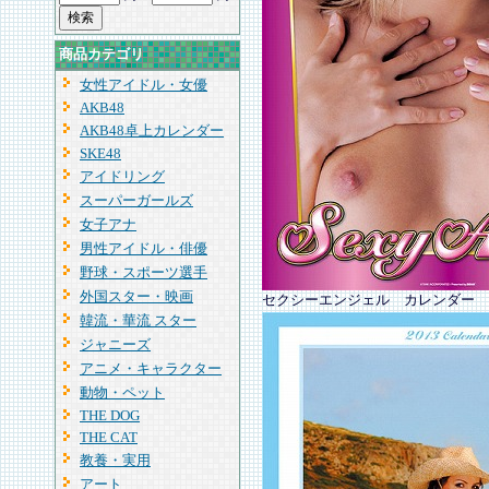
商品カテゴリ
女性アイドル・女優
AKB48
AKB48卓上カレンダー
SKE48
アイドリング
スーパーガールズ
女子アナ
男性アイドル・俳優
野球・スポーツ選手
外国スター・映画
セクシーエンジェル カレンダー
韓流・華流 スター
ジャニーズ
アニメ・キャラクター
動物・ペット
THE DOG
THE CAT
教養・実用
アート