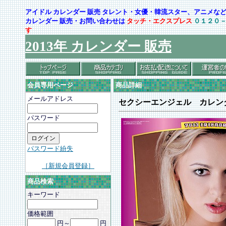
アイドル カレンダー 販売 タレント・女優・韓流スター、アニメ
カレンダー 販売・お問い合わせは
タッチ・エクスプレス
０１２０
す
2013年 カレンダー 販売
会員専用ページ
商品詳細
メールアドレス
セクシーエンジェル カレン
パスワード
パスワード紛失
［新規会員登録］
商品検索
キーワード
価格範囲
円～
円