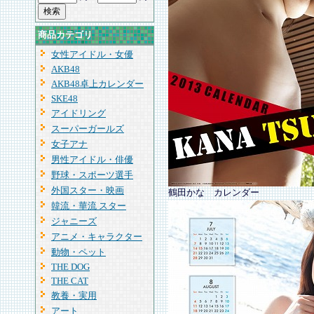
商品カテゴリ
女性アイドル・女優
AKB48
AKB48卓上カレンダー
SKE48
アイドリング
スーパーガールズ
女子アナ
男性アイドル・俳優
野球・スポーツ選手
外国スター・映画
鶴田かな カレンダー
韓流・華流 スター
ジャニーズ
アニメ・キャラクター
動物・ペット
THE DOG
THE CAT
教養・実用
アート