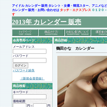
アイドル カレンダー 販売 タレント・女優・韓流スター、アニメ
カレンダー 販売・お問い合わせは
タッチ・エクスプレス
０１２０
す
2013年 カレンダー 販売
会員専用ページ
商品詳細
メールアドレス
鶴田かな カレンダー
パスワード
パスワード紛失
［新規会員登録］
商品検索
キーワード
価格範囲
円～
円