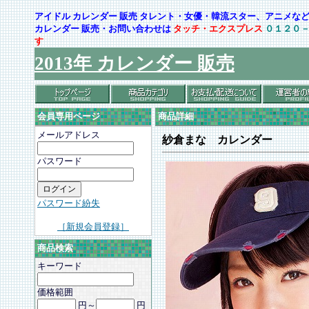
アイドル カレンダー 販売 タレント・女優・韓流スター、アニメ
カレンダー 販売・お問い合わせは
タッチ・エクスプレス
０１２０
す
2013年 カレンダー 販売
会員専用ページ
商品詳細
メールアドレス
紗倉まな カレンダー
パスワード
パスワード紛失
［新規会員登録］
商品検索
キーワード
価格範囲
円～
円