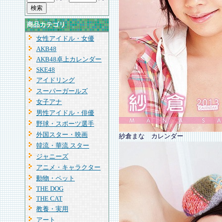
商品カテゴリ
女性アイドル・女優
AKB48
AKB48卓上カレンダー
SKE48
アイドリング
スーパーガールズ
女子アナ
男性アイドル・俳優
野球・スポーツ選手
外国スター・映画
紗倉まな カレンダー
韓流・華流 スター
ジャニーズ
アニメ・キャラクター
動物・ペット
THE DOG
THE CAT
教養・実用
アート