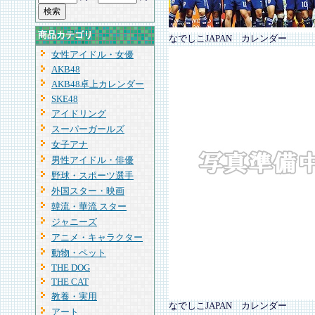
商品カテゴリ
なでしこJAPAN カレンダー
女性アイドル・女優
AKB48
AKB48卓上カレンダー
SKE48
アイドリング
スーパーガールズ
女子アナ
男性アイドル・俳優
野球・スポーツ選手
外国スター・映画
韓流・華流 スター
ジャニーズ
アニメ・キャラクター
動物・ペット
THE DOG
THE CAT
教養・実用
なでしこJAPAN カレンダー
アート