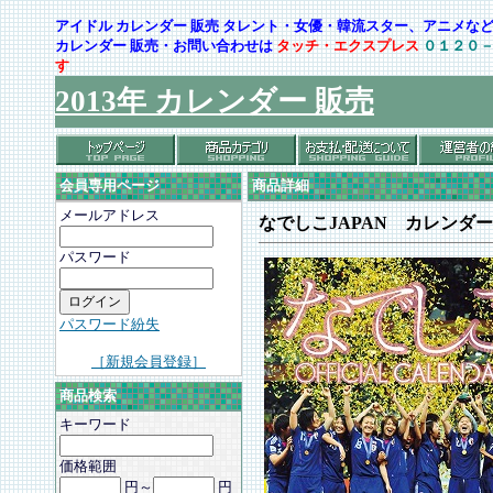
アイドル カレンダー 販売 タレント・女優・韓流スター、アニメ
カレンダー 販売・お問い合わせは
タッチ・エクスプレス
０１２０
す
2013年 カレンダー 販売
会員専用ページ
商品詳細
メールアドレス
なでしこJAPAN カレンダー
パスワード
パスワード紛失
［新規会員登録］
商品検索
キーワード
価格範囲
円～
円