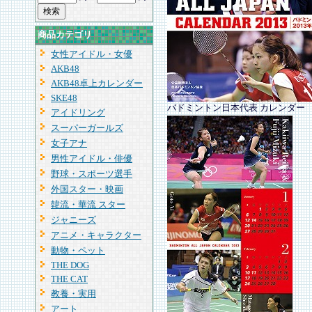
商品カテゴリ
女性アイドル・女優
AKB48
AKB48卓上カレンダー
SKE48
バドミントン日本代表 カレンダー
アイドリング
スーパーガールズ
女子アナ
男性アイドル・俳優
野球・スポーツ選手
外国スター・映画
韓流・華流 スター
ジャニーズ
アニメ・キャラクター
動物・ペット
THE DOG
THE CAT
教養・実用
アート