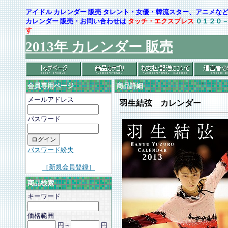
アイドル カレンダー 販売 タレント・女優・韓流スター、アニメ
カレンダー 販売・お問い合わせは
タッチ・エクスプレス
０１２０
す
2013年 カレンダー 販売
会員専用ページ
商品詳細
メールアドレス
羽生結弦 カレンダー
パスワード
パスワード紛失
［新規会員登録］
商品検索
キーワード
価格範囲
円～
円