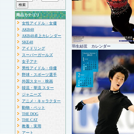
商品カテゴリ
女性アイドル・女優
AKB48
AKB48卓上カレンダー
SKE48
羽生結弦 カレンダー
アイドリング
スーパーガールズ
女子アナ
男性アイドル・俳優
野球・スポーツ選手
外国スター・映画
韓流・華流 スター
ジャニーズ
アニメ・キャラクター
動物・ペット
THE DOG
THE CAT
教養・実用
アート