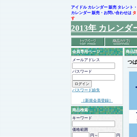
アイドル カレンダー 販売 タレン
カレンダー 販売・お問い合わせは
タ
す
2013年 カレンダ
会員専用ページ
商品
メールアドレス
つ
パスワード
パスワード紛失
［新規会員登録］
商品検索
キーワード
価格範囲
円～
円