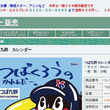
ト・女優・韓流スター、アニメなど
今年も一部２０％割引販売です
ッチ・エクスプレス
０１２０－２０－６５８５
まで
送料６３０円～。 １
ー 販売
詳細
ば九郎 カレンダー
つば九郎 カレン
・サイズ：60cm×3
・枚 数：28枚
商品番号
CL-
商品名
つば
定価
1,5
特別価格
1,2
送料区分
送料