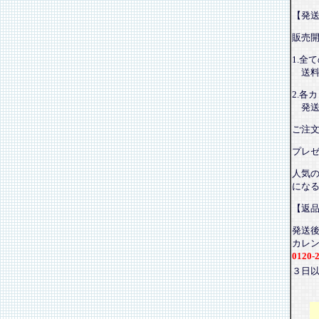
【発
販売
1.全
送料
2.各
発送
ご注
プレ
人気
にな
【返
発送
カレ
0120-
３日