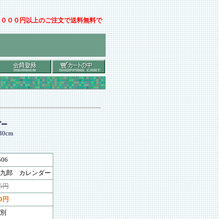
００００円以上のご注文で送料無料で
ダー
0cm
506
九郎 カレンダー
75円
60円
別