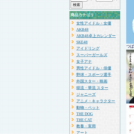
商品カテゴリ
女性アイドル・女優
AKB48
AKB48卓上カレンダー
SKE48
つば
アイドリング
スーパーガールズ
女子アナ
男性アイドル・俳優
野球・スポーツ選手
外国スター・映画
韓流・華流 スター
ジャニーズ
アニメ・キャラクター
動物・ペット
THE DOG
THE CAT
教養・実用
アート