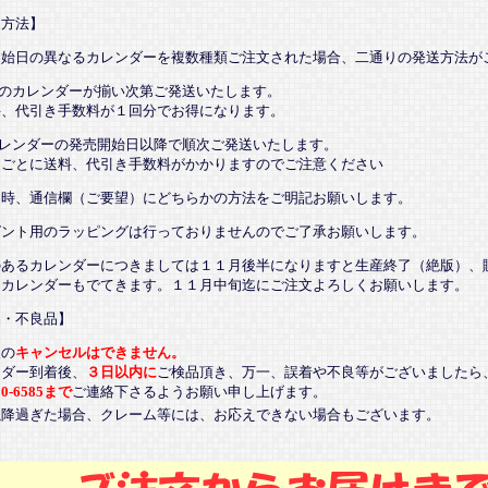
送方法】
開始日の異なるカレンダーを複数種類ご注文された場合、二通りの発送方法が
てのカレンダーが揃い次第ご発送いたします。
、代引き手数料が１回分でお得になります。
カレンダーの発売開始日以降で順次ご発送いたします。
ごとに送料、代引き手数料がかかりますのでご注意ください
文時、通信欄（ご要望）にどちらかの方法をご明記お願いします。
ゼント用のラッピングは行っておりませんのでご了承お願いします。
のあるカレンダーにつきましては１１月後半になりますと生産終了（絶版）、
るカレンダーもでてきます。１１月中旬迄にご注文よろしくお願いします。
品・不良品】
後の
キャンセルはできません。
ンダー到着後、
３日以内に
ご検品頂き、万一、誤着や不良等がございましたら
20-6585まで
ご連絡下さるようお願い申し上げます。
以降過ぎた場合、クレーム等には、お応えできない場合もございます。