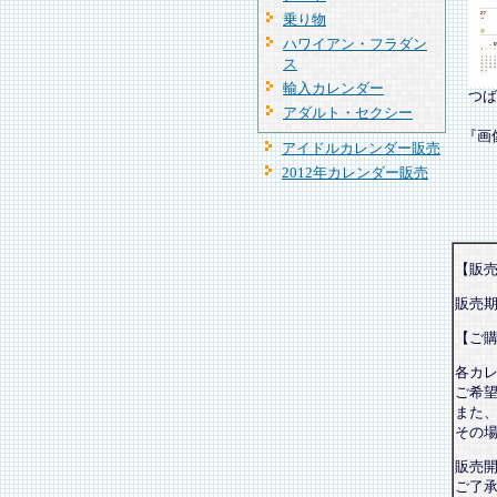
乗り物
ハワイアン・フラダン
ス
輸入カレンダー
つば
アダルト・セクシー
『画
アイドルカレンダー販売
2012年カレンダー販売
【販
販売
【ご
各カ
ご希
また
その
販売
ご了