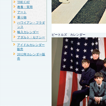
THE CAT
教養・実用
アート
乗り物
ハワイアン・フラダ
ンス
輸入カレンダー
ビートルズ カレンダー
アダルト・セクシー
アイドルカレンダー
販売
2012年カレンダー販
売