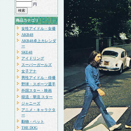
円
商品カテゴリ
女性アイドル・女優
AKB48
AKB48卓上カレンダ
ー
SKE48
アイドリング
スーパーガールズ
女子アナ
男性アイドル・俳優
野球・スポーツ選手
外国スター・映画
韓流・華流 スター
ジャニーズ
アニメ・キャラクタ
ー
動物・ペット
THE DOG