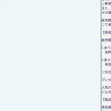
ご希
また
その
販売
ご了
【発
販売
1.全
送料
2.各
発送
ご注
プレ
人気
にな
【返
発送