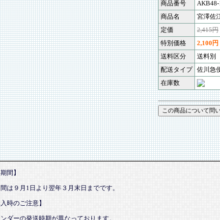
商品番号
AKB48-
商品名
宮澤佐
定価
2,415円
特別価格
2,100円
送料区分
送料別
配送タイプ
佐川急
在庫数
売期間】
期間は９月1日より翌年３月末日までです。
購入時のご注意】
レンダーの発送時期が異なっております。