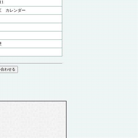
11
江 カレンダー
便