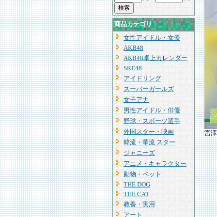
商品カテゴリ
女性アイドル・女優
AKB48
AKB48卓上カレンダー
SKE48
アイドリング
スーパーガールズ
女子アナ
男性アイドル・俳優
野球・スポーツ選手
外国スター・映画
宮澤
韓流・華流 スター
ジャニーズ
アニメ・キャラクター
動物・ペット
THE DOG
THE CAT
教養・実用
アート