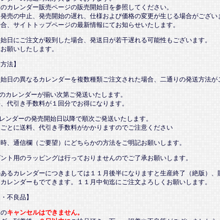
望のカレンダー販売ページの販売開始日を参照してください。
、発売の中止、発売開始の遅れ、仕様および価格の変更が生じる場合がござい
場合、サイトトップページの最新情報にてお知らせいたします。
開始日にご注文が殺到した場合、発送日が若干遅れる可能性もございます。
承お願いしたします。
送方法】
開始日の異なるカレンダーを複数種類ご注文された場合、二通りの発送方法が
てのカレンダーが揃い次第ご発送いたします。
、代引き手数料が１回分でお得になります。
カレンダーの発売開始日以降で順次ご発送いたします。
ごとに送料、代引き手数料がかかりますのでご注意ください
文時、通信欄（ご要望）にどちらかの方法をご明記お願いします。
ゼント用のラッピングは行っておりませんのでご了承お願いします。
のあるカレンダーにつきましては１１月後半になりますと生産終了（絶版）、
るカレンダーもでてきます。１１月中旬迄にご注文よろしくお願いします。
品・不良品】
後の
キャンセルはできません。