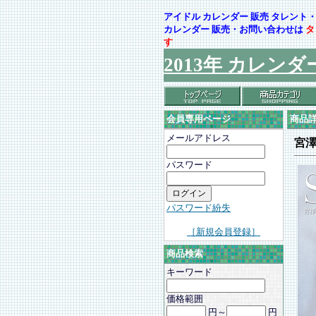
アイドル カレンダー 販売 タレン
カレンダー 販売・お問い合わせは
タ
す
2013年 カレンダ
会員専用ページ
商品
メールアドレス
宮
パスワード
パスワード紛失
［新規会員登録］
商品検索
キーワード
価格範囲
円～
円