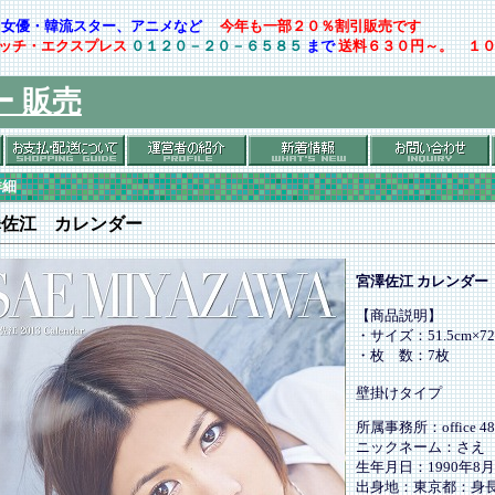
ト・女優・韓流スター、アニメなど
今年も一部２０％割引販売です
ッチ・エクスプレス
０１２０－２０－６５８５
まで
送料６３０円～。 １
ー 販売
詳細
澤佐江 カレンダー
宮澤佐江 カレンダー
【商品説明】
・サイズ：51.5cm×72
・枚 数：7枚
壁掛けタイプ
所属事務所：office 48
ニックネーム：さえ
生年月日：1990年8月
出身地：東京都：身長：