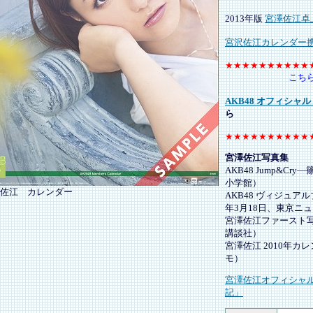
2013年版
宮澤佐江卓
宮沢佐江カレンダー
★★★★★★★★★★
こち
AKB48 オフィシャ
ら
★★★★★★★★★★
宮澤佐江写真集
AKB48 Jump&Cr
小学館）
佐江 カレンダー
AKB48 ヴィジュアルブック
年3月18日、東京ニ
宮澤佐江ファースト写
講談社）
宮澤佐江 2010年カレ
モ）
宮澤佐江オフィシャル
記」