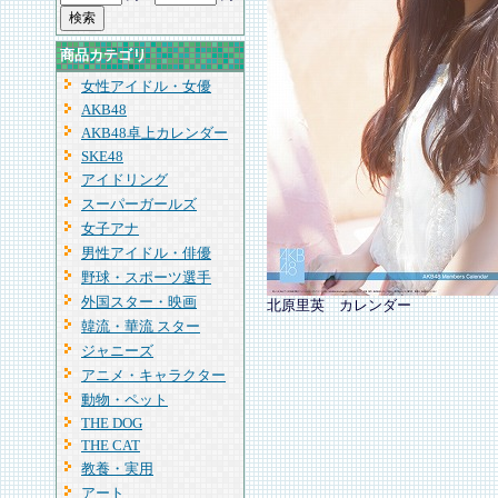
商品カテゴリ
女性アイドル・女優
AKB48
AKB48卓上カレンダー
SKE48
アイドリング
スーパーガールズ
女子アナ
男性アイドル・俳優
野球・スポーツ選手
外国スター・映画
北原里英 カレンダー
韓流・華流 スター
ジャニーズ
アニメ・キャラクター
動物・ペット
THE DOG
THE CAT
教養・実用
アート