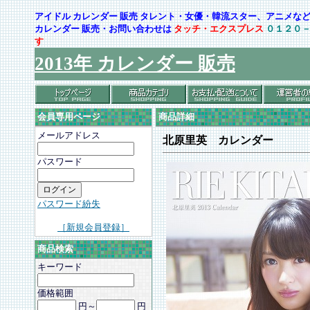
アイドル カレンダー 販売 タレント・女優・韓流スター、アニメ
カレンダー 販売・お問い合わせは
タッチ・エクスプレス
０１２０
す
2013年 カレンダー 販売
会員専用ページ
商品詳細
メールアドレス
北原里英 カレンダー
パスワード
パスワード紛失
［新規会員登録］
商品検索
キーワード
価格範囲
円～
円