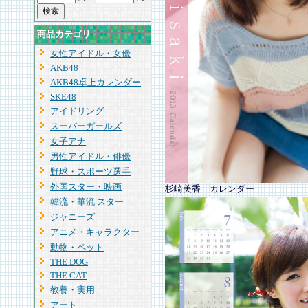
商品カテゴリ
女性アイドル・女優
AKB48
AKB48卓上カレンダー
SKE48
アイドリング
スーパーガールズ
女子アナ
男性アイドル・俳優
野球・スポーツ選手
外国スター・映画
杉崎美香 カレンダー
韓流・華流 スター
ジャニーズ
アニメ・キャラクター
動物・ペット
THE DOG
THE CAT
教養・実用
アート