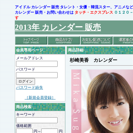
アイドル カレンダー 販売 タレント・女優・韓流スター、アニメ
カレンダー 販売・お問い合わせは
タッチ・エクスプレス
０１２０
す
2013年 カレンダー 販売
会員専用ページ
商品詳細
メールアドレス
杉崎美香 カレンダー
パスワード
パスワード紛失
［新規会員登録］
商品検索
キーワード
価格範囲
円～
円