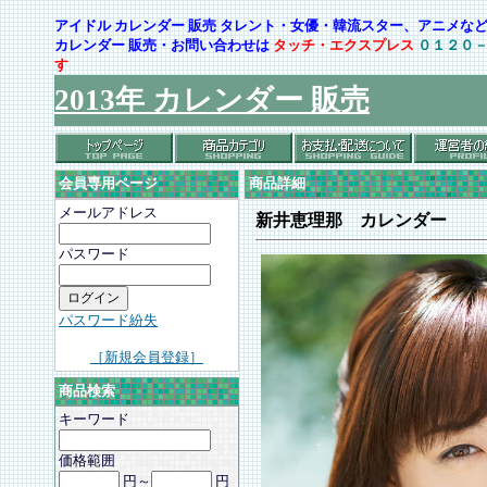
アイドル カレンダー 販売 タレント・女優・韓流スター、アニメ
カレンダー 販売・お問い合わせは
タッチ・エクスプレス
０１２０
す
2013年 カレンダー 販売
会員専用ページ
商品詳細
メールアドレス
新井恵理那 カレンダー
パスワード
パスワード紛失
［新規会員登録］
商品検索
キーワード
価格範囲
円～
円