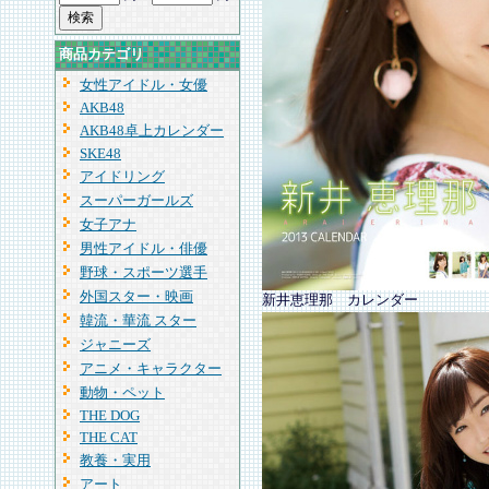
商品カテゴリ
女性アイドル・女優
AKB48
AKB48卓上カレンダー
SKE48
アイドリング
スーパーガールズ
女子アナ
男性アイドル・俳優
野球・スポーツ選手
外国スター・映画
新井恵理那 カレンダー
韓流・華流 スター
ジャニーズ
アニメ・キャラクター
動物・ペット
THE DOG
THE CAT
教養・実用
アート