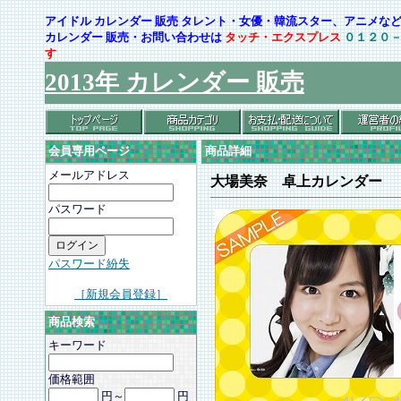
アイドル カレンダー 販売 タレント・女優・韓流スター、アニメ
カレンダー 販売・お問い合わせは
タッチ・エクスプレス
０１２０
す
2013年 カレンダー 販売
会員専用ページ
商品詳細
メールアドレス
大場美奈 卓上カレンダー
パスワード
パスワード紛失
［新規会員登録］
商品検索
キーワード
価格範囲
円～
円