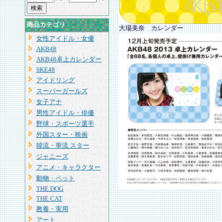
商品カテゴリ
大場美奈 カレンダー
女性アイドル・女優
AKB48
AKB48卓上カレンダー
SKE48
アイドリング
スーパーガールズ
女子アナ
男性アイドル・俳優
野球・スポーツ選手
外国スター・映画
韓流・華流 スター
ジャニーズ
アニメ・キャラクター
動物・ペット
THE DOG
THE CAT
教養・実用
アート