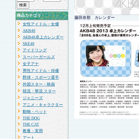
商品カテゴリ
藤田奈那 カレンダー
女性アイドル・女優
AKB48
AKB48卓上カレンダー
SKE48
アイドリング
スーパーガールズ
女子アナ
男性アイドル・俳優
野球・スポーツ選手
外国スター・映画
韓流・華流 スター
ジャニーズ
アニメ・キャラクター
動物・ペット
THE DOG
THE CAT
教養・実用
アート