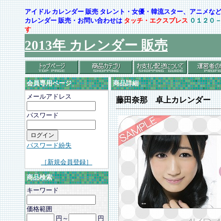
アイドル カレンダー 販売 タレント・女優・韓流スター、アニメ
カレンダー 販売・お問い合わせは
タッチ・エクスプレス
０１２０
す
2013年 カレンダー 販売
会員専用ページ
商品詳細
メールアドレス
藤田奈那 卓上カレンダー
パスワード
パスワード紛失
［新規会員登録］
商品検索
キーワード
価格範囲
円～
円