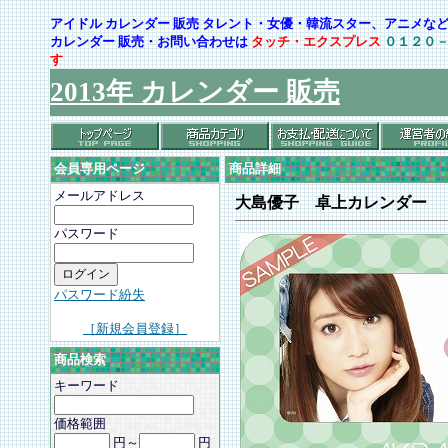
アイドル カレンダー 販売 タレント・女優・韓流スター、アニメ
カレンダー 販売・お問い合わせは
タッチ・エクスプレス
０１２０
す
2013年 カレンダー 販売
会員専用ページ
商品詳細
メールアドレス
大島優子 卓上カレンダー
パスワード
パスワード紛失
［新規会員登録］
商品検索
キーワード
価格範囲
円～
円