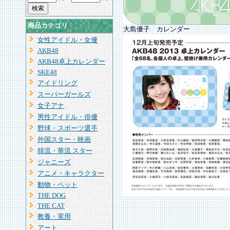
商品カテゴリ
大島優子 カレンダー
女性アイドル・女優
AKB48
AKB48卓上カレンダー
SKE48
アイドリング
スーパーガールズ
女子アナ
男性アイドル・俳優
野球・スポーツ選手
外国スター・映画
韓流・華流 スター
ジャニーズ
アニメ・キャラクター
動物・ペット
THE DOG
THE CAT
教養・実用
アート