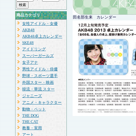
商品カテゴリ
田名部生来 カレンダー
女性アイドル・女優
AKB48
AKB48卓上カレンダー
SKE48
アイドリング
スーパーガールズ
女子アナ
男性アイドル・俳優
野球・スポーツ選手
外国スター・映画
韓流・華流 スター
ジャニーズ
アニメ・キャラクター
動物・ペット
THE DOG
THE CAT
教養・実用
アート