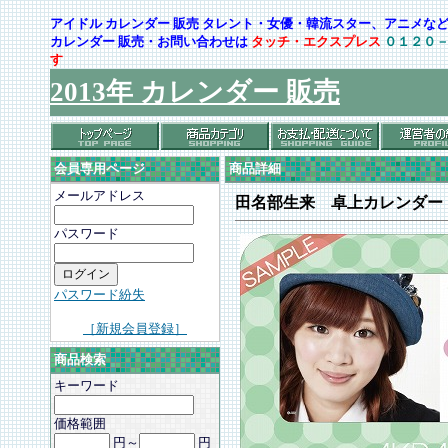
アイドル カレンダー 販売 タレント・女優・韓流スター、アニメ
カレンダー 販売・お問い合わせは
タッチ・エクスプレス
０１２０
す
2013年 カレンダー 販売
会員専用ページ
商品詳細
メールアドレス
田名部生来 卓上カレンダー
パスワード
パスワード紛失
［新規会員登録］
商品検索
キーワード
価格範囲
円～
円