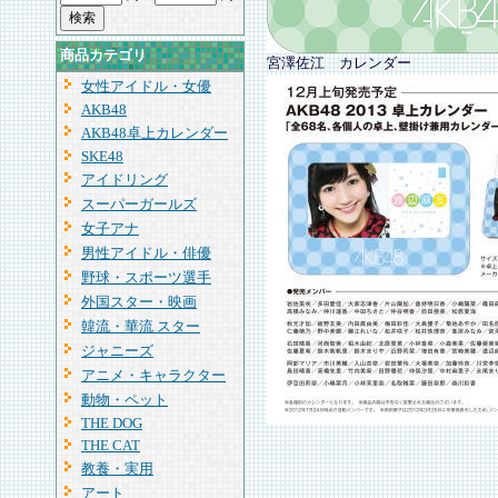
商品カテゴリ
宮澤佐江 カレンダー
女性アイドル・女優
AKB48
AKB48卓上カレンダー
SKE48
アイドリング
スーパーガールズ
女子アナ
男性アイドル・俳優
野球・スポーツ選手
外国スター・映画
韓流・華流 スター
ジャニーズ
アニメ・キャラクター
動物・ペット
THE DOG
THE CAT
教養・実用
アート