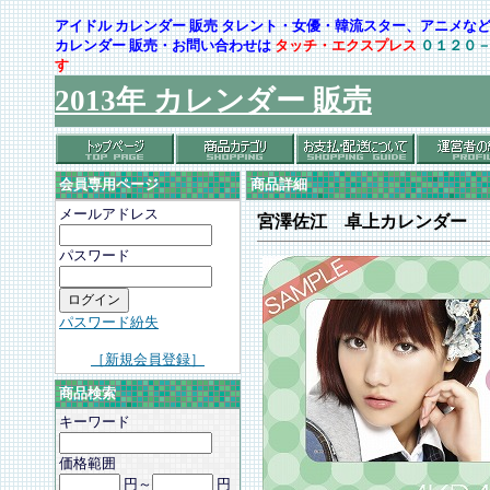
アイドル カレンダー 販売 タレント・女優・韓流スター、アニメ
カレンダー 販売・お問い合わせは
タッチ・エクスプレス
０１２０
す
2013年 カレンダー 販売
会員専用ページ
商品詳細
メールアドレス
宮澤佐江 卓上カレンダー
パスワード
パスワード紛失
［新規会員登録］
商品検索
キーワード
価格範囲
円～
円