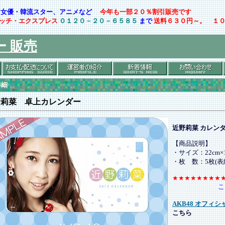
ト・女優・韓流スター、アニメなど
今年も一部２０％割引販売です
ッチ・エクスプレス
０１２０－２０－６５８５
まで
送料６３０円～。 １
ー 販売
詳細
野莉菜 卓上カレンダー
近野莉菜 カレン
【商品説明】
・サイズ：22cm×1
・枚 数：5枚(
★★★★★★★★
こ
AKB48 オフィ
こちら