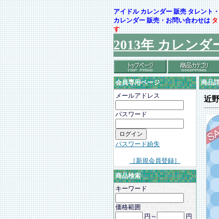
アイドル カレンダー 販売 タレン
カレンダー 販売・お問い合わせは
タ
す
2013年 カレンダ
会員専用ページ
商品
メールアドレス
近
パスワード
パスワード紛失
［新規会員登録］
商品検索
キーワード
価格範囲
円～
円