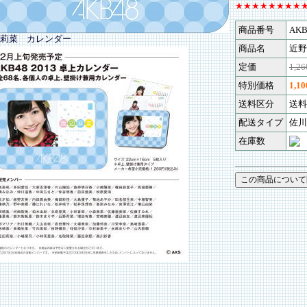
★★★★★★★★
商品番号
AKB
莉菜 カレンダー
商品名
近野
定価
1,2
特別価格
1,1
送料区分
送料
配送タイプ
佐川
在庫数