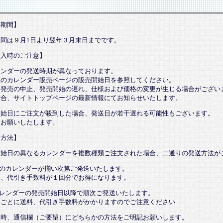
売期間】
期間は９月1日より翌年３月末日までです。
購入時のご注意】
レンダーの発送時期が異なっております。
望のカレンダー販売ページの販売開始日を参照してください。
、発売の中止、発売開始の遅れ、仕様および価格の変更が生じる場合がござい
場合、サイトトップページの最新情報にてお知らせいたします。
開始日にご注文が殺到した場合、発送日が若干遅れる可能性もございます。
承お願いしたします。
送方法】
開始日の異なるカレンダーを複数種類ご注文された場合、二通りの発送方法が
てのカレンダーが揃い次第ご発送いたします。
、代引き手数料が１回分でお得になります。
カレンダーの発売開始日以降で順次ご発送いたします。
ごとに送料、代引き手数料がかかりますのでご注意ください
文時、通信欄（ご要望）にどちらかの方法をご明記お願いします。