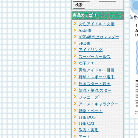
商品カテゴリ
近野
女性アイドル・女優
AKB48
AKB48卓上カレンダー
SKE48
アイドリング
スーパーガールズ
女子アナ
男性アイドル・俳優
野球・スポーツ選手
外国スター・映画
韓流・華流 スター
ジャニーズ
アニメ・キャラクター
動物・ペット
THE DOG
THE CAT
教養・実用
アート