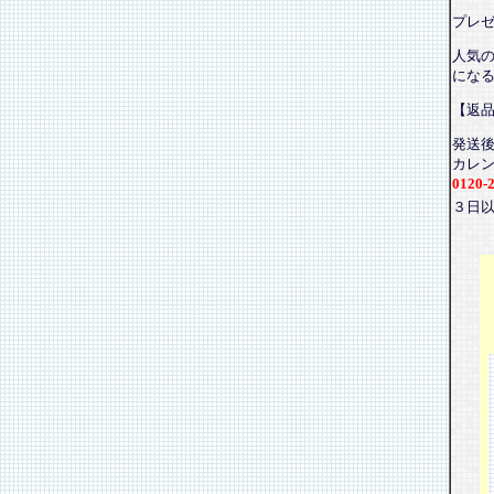
プレ
人気
にな
【返
発送
カレ
0120-
３日