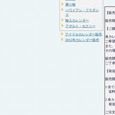
乗り物
ハワイアン・フラダン
【販
ス
輸入カレンダー
販売
アダルト・セクシー
【ご
アイドルカレンダー販売
各カ
2012年カレンダー販売
ご希
また
その
販売
ご了
【発
販売
1.全
送料
2.各
発送
ご注