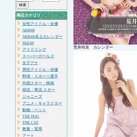
商品カテゴリ
女性アイドル・女優
AKB48
AKB48卓上カレンダー
SKE48
荒井玲良 カレンダー
アイドリング
スーパーガールズ
女子アナ
男性アイドル・俳優
野球・スポーツ選手
外国スター・映画
韓流・華流 スター
ジャニーズ
アニメ・キャラクター
動物・ペット
THE DOG
THE CAT
教養・実用
アート