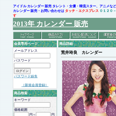
アイドル カレンダー 販売 タレント・女優・韓流スター、アニメ
カレンダー 販売・お問い合わせは
タッチ・エクスプレス
０１２０
す
2013年 カレンダー 販売
会員専用ページ
商品詳細
メールアドレス
荒井玲良 カレンダー
パスワード
パスワード紛失
［新規会員登録］
商品検索
キーワード
価格範囲
円～
円