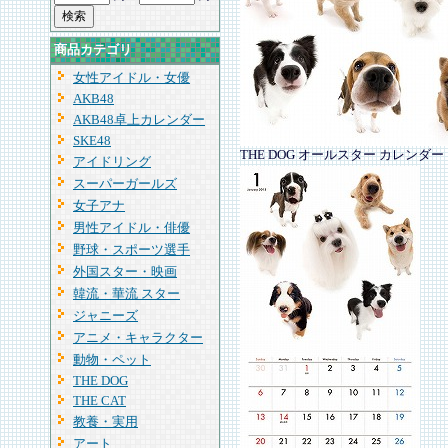
商品カテゴリ
女性アイドル・女優
AKB48
AKB48卓上カレンダー
SKE48
THE DOG オールスター カレンダー
アイドリング
スーパーガールズ
女子アナ
男性アイドル・俳優
野球・スポーツ選手
外国スター・映画
韓流・華流 スター
ジャニーズ
アニメ・キャラクター
動物・ペット
THE DOG
THE CAT
教養・実用
アート