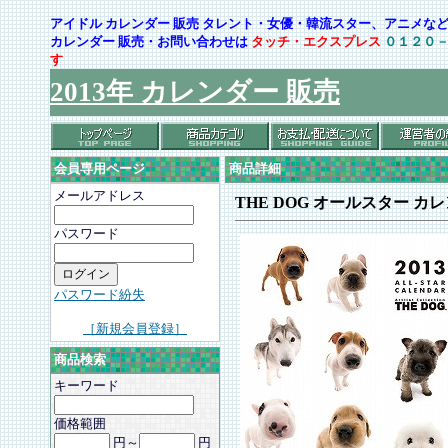
アイドル カレンダー 販売 タレント・女優・韓流スター、アニメ
カレンダー 販売・お問い合わせは
タッチ・エクスプレス
０１２０
す
2013年 カレンダー 販売
会員専用ページ
商品詳細
メールアドレス
THE DOG オールスター カ
パスワード
パスワード紛失
［新規会員登録］
商品検索
キーワード
価格範囲
円～
円