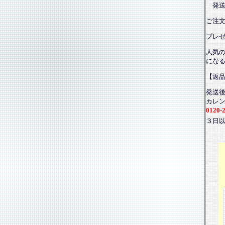
発送
ご注
プレ
人気
にな
【返
発送
カレ
0120-
３日