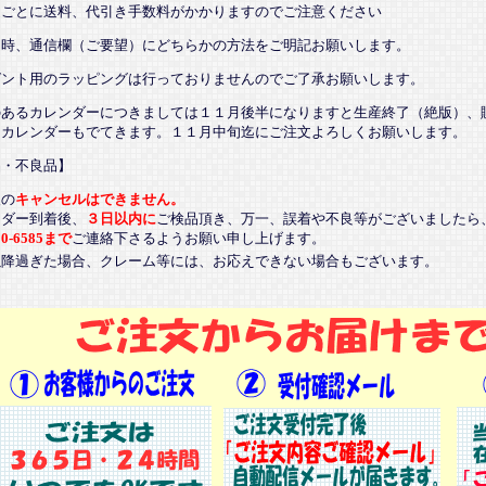
ごとに送料、代引き手数料がかかりますのでご注意ください
文時、通信欄（ご要望）にどちらかの方法をご明記お願いします。
ゼント用のラッピングは行っておりませんのでご了承お願いします。
のあるカレンダーにつきましては１１月後半になりますと生産終了（絶版）、
るカレンダーもでてきます。１１月中旬迄にご注文よろしくお願いします。
品・不良品】
後の
キャンセルはできません。
ンダー到着後、
３日以内に
ご検品頂き、万一、誤着や不良等がございましたら
20-6585まで
ご連絡下さるようお願い申し上げます。
以降過ぎた場合、クレーム等には、お応えできない場合もございます。