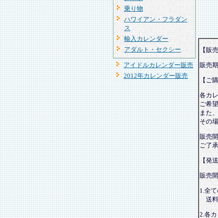
乗り物
ハワイアン・フラダン
ス
輸入カレンダー
アダルト・セクシー
【販
アイドルカレンダー販売
販売
2012年カレンダー販売
【ご
各カ
ご希
また
その
販売
ご了
【発
販売
1.全
送料
2.各