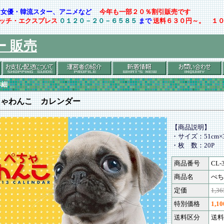
ト・女優・韓流スター、アニメなど
今年も一部２０％割引販売です
ッチ・エクスプレス
０１２０－２０－６５８５
まで
送料６３０円～。 １
ー 販売
詳細
ちゃわんこ カレンダー
【商品説明】
・サイズ：51cm×3
・枚 数：20P
商品番号
CL-
商品名
ぺち
定価
1,3
特別価格
1,1
送料区分
送料