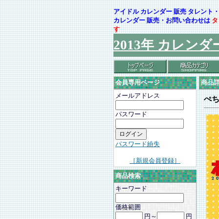
アイドル カレンダー 販売 タレン
カレンダー 販売・お問い合わせは
タ
す
2013年 カレンダ
会員専用ページ
商品
メールアドレス
ぺ
パスワード
パスワード紛失
［新規会員登録］
商品検索
キーワード
価格範囲
円～
円