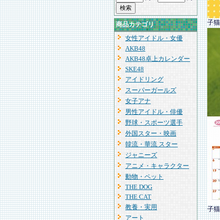
子猫
商品カテゴリ
女性アイドル・女優
AKB48
AKB48卓上カレンダー
SKE48
アイドリング
スーパーガールズ
女子アナ
男性アイドル・俳優
野球・スポーツ選手
外国スター・映画
韓流・華流 スター
ジャニーズ
アニメ・キャラクター
動物・ペット
THE DOG
THE CAT
教養・実用
子猫
アート