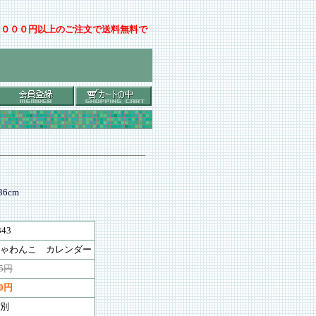
００００円以上のご注文で送料無料で
6cm
343
ゃわんこ カレンダー
65円
00円
別