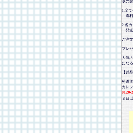
販売
1.全
送料
2.各
発送
ご注
プレ
人気
にな
【返
発送
カレ
0120-
３日