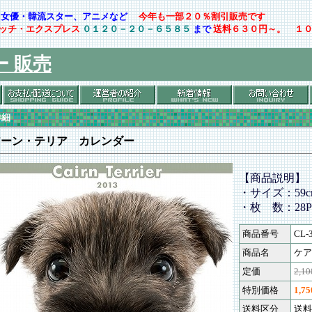
ト・女優・韓流スター、アニメなど
今年も一部２０％割引販売です
ッチ・エクスプレス
０１２０－２０－６５８５
まで
送料６３０円～。 １
ー 販売
詳細
アーン・テリア カレンダー
【商品説明】
・サイズ：59cm
・枚 数：28P
商品番号
CL-
商品名
ケア
定価
2,1
特別価格
1,7
送料区分
送料