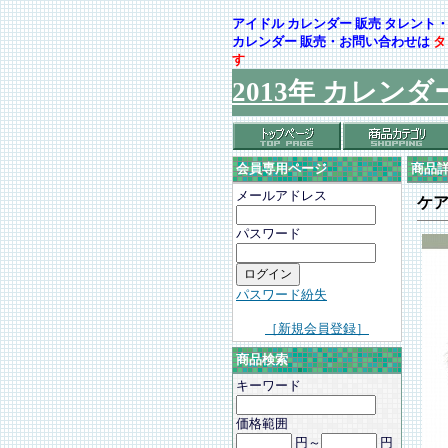
アイドル カレンダー 販売 タレン
カレンダー 販売・お問い合わせは
タ
す
2013年 カレンダ
会員専用ページ
商品
メールアドレス
ケ
パスワード
パスワード紛失
［新規会員登録］
商品検索
キーワード
価格範囲
円～
円