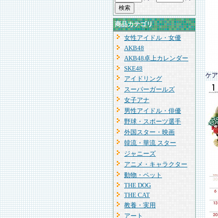
商品カテゴリ
女性アイドル・女優
AKB48
AKB48卓上カレンダー
SKE48
ケア
アイドリング
スーパーガールズ
女子アナ
男性アイドル・俳優
野球・スポーツ選手
外国スター・映画
韓流・華流 スター
ジャニーズ
アニメ・キャラクター
動物・ペット
THE DOG
THE CAT
教養・実用
アート