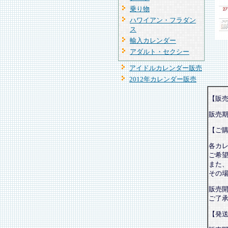
乗り物
ハワイアン・フラダン
ス
輸入カレンダー
アダルト・セクシー
アイドルカレンダー販売
2012年カレンダー販売
【販
販売
【ご
各カ
ご希
また
その
販売
ご了
【発