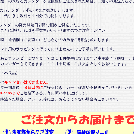
開始日の異なるカレンダーを複数種類ご注文された場合、二通りの発送方法が
てのカレンダーが揃い次第ご発送いたします。
、代引き手数料が１回分でお得になります。
カレンダーの発売開始日以降で順次ご発送いたします。
ごとに送料、代引き手数料がかかりますのでご注意ください
文時、通信欄（ご要望）にどちらかの方法をご明記お願いします。
ゼント用のラッピングは行っておりませんのでご了承お願いします。
のあるカレンダーにつきましては１１月後半になりますと生産終了（絶版）、
るカレンダーもでてきます。１１月中旬迄にご注文よろしくお願いします。
品・不良品】
後の
キャンセルはできません。
ンダー到着後、
３日以内に
ご検品頂き、万一、誤着や不良等がございましたら
20-6585まで
ご連絡下さるようお願い申し上げます。
以降過ぎた場合、クレーム等には、お応えできない場合もございます。