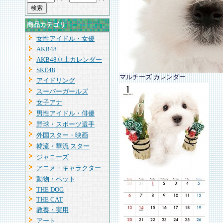
商品カテゴリ
女性アイドル・女優
AKB48
AKB48卓上カレンダー
SKE48
マルチーズ カレンダー
アイドリング
スーパーガールズ
女子アナ
男性アイドル・俳優
野球・スポーツ選手
外国スター・映画
韓流・華流 スター
ジャニーズ
アニメ・キャラクター
動物・ペット
THE DOG
THE CAT
教養・実用
アート