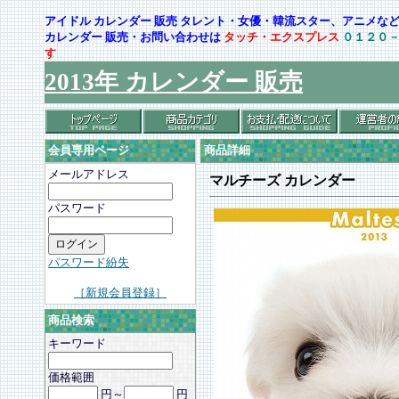
アイドル カレンダー 販売 タレント・女優・韓流スター、アニメ
カレンダー 販売・お問い合わせは
タッチ・エクスプレス
０１２０
す
2013年 カレンダー 販売
会員専用ページ
商品詳細
メールアドレス
マルチーズ カレンダー
パスワード
パスワード紛失
［新規会員登録］
商品検索
キーワード
価格範囲
円～
円