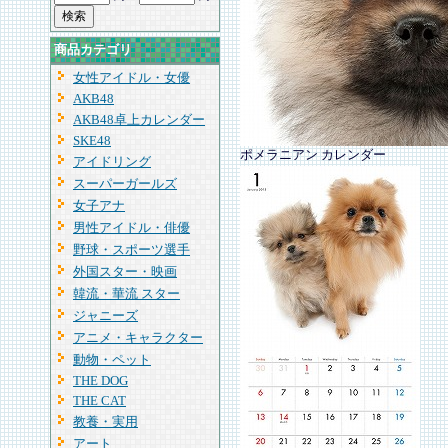
商品カテゴリ
女性アイドル・女優
AKB48
AKB48卓上カレンダー
SKE48
ポメラニアン カレンダー
アイドリング
スーパーガールズ
女子アナ
男性アイドル・俳優
野球・スポーツ選手
外国スター・映画
韓流・華流 スター
ジャニーズ
アニメ・キャラクター
動物・ペット
THE DOG
THE CAT
教養・実用
アート