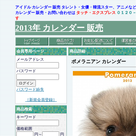
アイドル カレンダー 販売 タレント・女優・韓流スター、アニメ
カレンダー 販売・お問い合わせは
タッチ・エクスプレス
０１２０
す
2013年 カレンダー 販売
会員専用ページ
商品詳細
メールアドレス
ポメラニアン カレンダー
パスワード
パスワード紛失
［新規会員登録］
商品検索
キーワード
価格範囲
円～
円