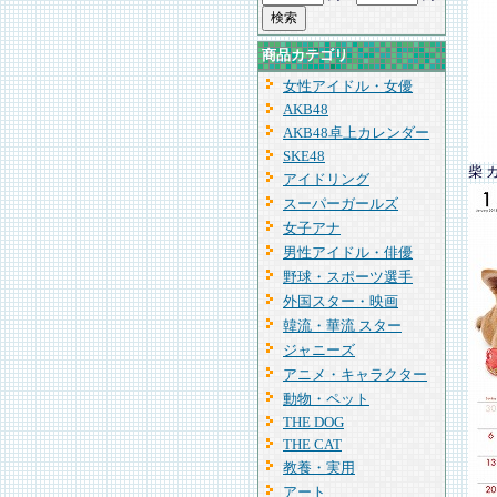
商品カテゴリ
女性アイドル・女優
AKB48
AKB48卓上カレンダー
SKE48
柴 
アイドリング
スーパーガールズ
女子アナ
男性アイドル・俳優
野球・スポーツ選手
外国スター・映画
韓流・華流 スター
ジャニーズ
アニメ・キャラクター
動物・ペット
THE DOG
THE CAT
教養・実用
アート