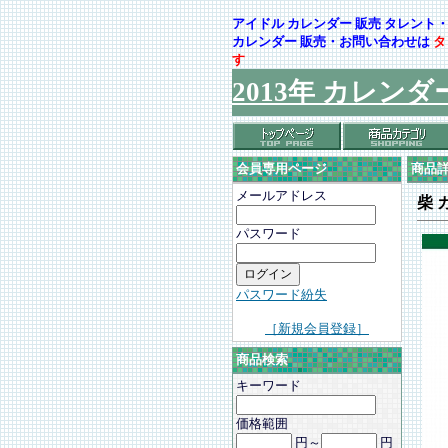
アイドル カレンダー 販売 タレン
カレンダー 販売・お問い合わせは
タ
す
2013年 カレンダ
会員専用ページ
商品
メールアドレス
柴 
パスワード
パスワード紛失
［新規会員登録］
商品検索
キーワード
価格範囲
円～
円