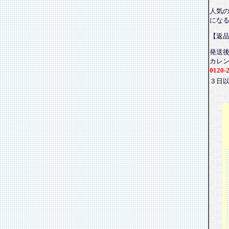
人気
にな
【返
発送
カレ
0120-
３日