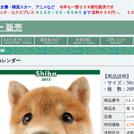
ト・女優・韓流スター、アニメなど
今年も一部２０％割引販売です
ッチ・エクスプレス
０１２０－２０－６５８５
まで
送料６３０円～。 １
ー 販売
詳細
カレンダー
【商品説明】
・サイズ：59cm
・枚 数：28P
商品番号
CL-
商品名
柴 
定価
2,1
特別価格
1,7
送料区分
送料