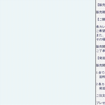
【販
販売
【ご
各カ
ご希
また
その
販売
ご了
【発
販売
1.全
送料
2.各
発送
ご注
プレ