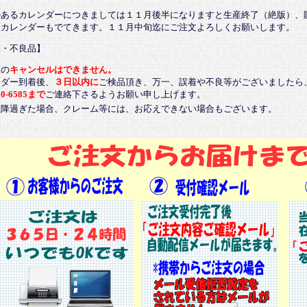
のあるカレンダーにつきましては１１月後半になりますと生産終了（絶版）、
るカレンダーもでてきます。１１月中旬迄にご注文よろしくお願いします。
品・不良品】
後の
キャンセルはできません。
ンダー到着後、
３日以内に
ご検品頂き、万一、誤着や不良等がございましたら
20-6585まで
ご連絡下さるようお願い申し上げます。
以降過ぎた場合、クレーム等には、お応えできない場合もございます。